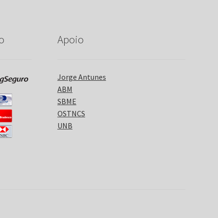
o
Apoio
Jorge Antunes
ABM
SBME
OSTNCS
UNB