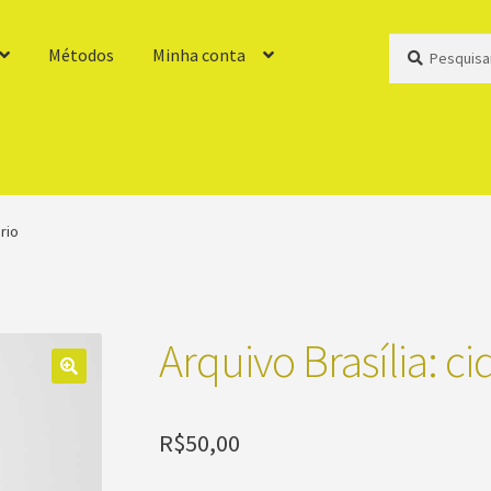
Pesquisar
Pesquisar
Métodos
Minha conta
por:
rio
Arquivo Brasília: c
R$
50,00