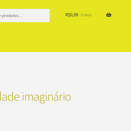
R$
0,00
0 item
idade imaginário