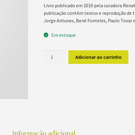
Livro publicado em 2010 pela curadora Rena
publicação contém textos e reprodução de tr
Jorge Antunes, Bené Fonteles, Paulo Tovar e
Em estoque
Arquivo
Adicionar ao carrinho
Brasília:
cidade
imaginário
quantidade
Informação adicional