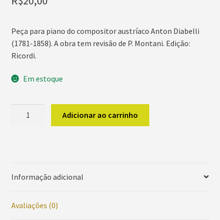
R$
20,00
Peça para piano do compositor austríaco Anton Diabelli
(1781-1858). A obra tem revisão de P. Montani. Edição:
Ricordi.
Em estoque
DIABELLI
Adicionar ao carrinho
Sonatina
Op.
151,
No
2
Informação adicional
quantidade
Avaliações (0)