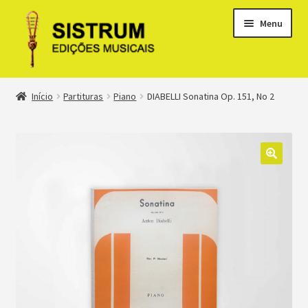
Menu
Expandi
Loja
Início
Partituras
Piano
DIABELLI Sonatina Op. 151, No 2
menu
descen
Expandi
Clássicos
menu
descen
Métodos
Expandi
Minha conta
menu
descen
Suporte