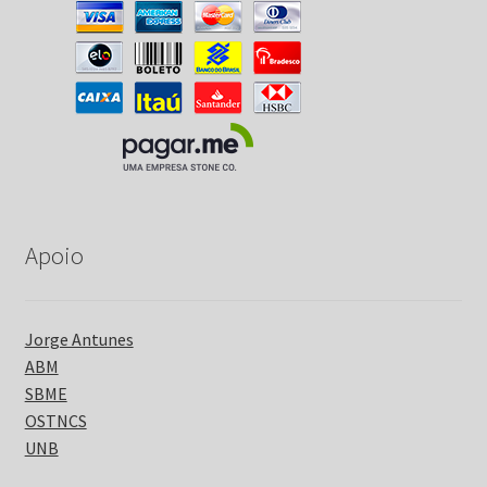
Apoio
Jorge Antunes
ABM
SBME
OSTNCS
UNB