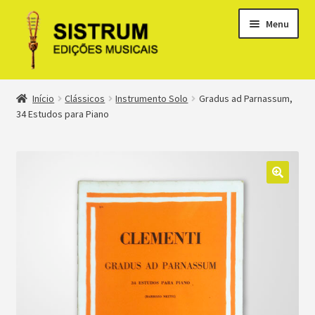
Menu
Expandi
Loja
Início
Clássicos
Instrumento Solo
Gradus ad Parnassum,
menu
34 Estudos para Piano
descen
Expandi
Clássicos
menu
descen
Métodos
Expandi
Minha conta
menu
descen
Suporte