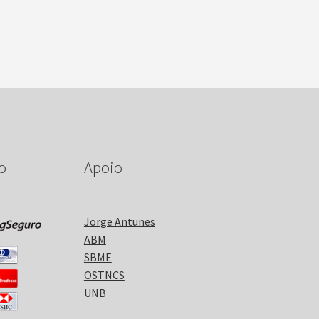
o
Apoio
Jorge Antunes
ABM
SBME
OSTNCS
UNB