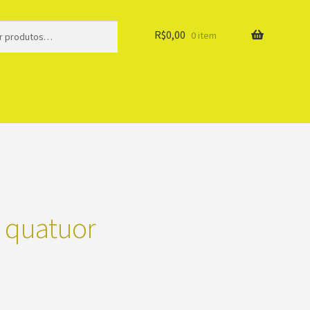
R$
0,00
0 item
u quatuor