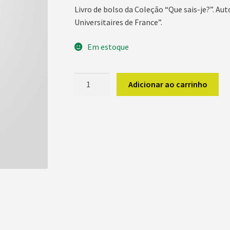
Livro de bolso da Coleção “Que sais-je?”. Aut
Universitaires de France”.
Em estoque
Les
Adicionar ao carrinho
Instruments
du
quatuor
quantidade