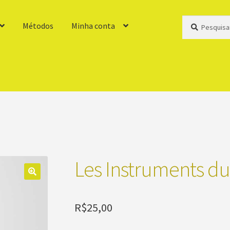
Pesquisar
Pesquisar
Métodos
Minha conta
por:
Les Instruments d
R$
25,00