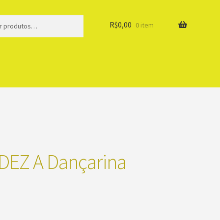
R$
0,00
0 item
EZ A Dançarina