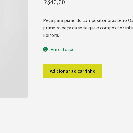
R$
40,00
Peça para piano do compositor brasileiro Os
primeira peça da série que o compositor inti
Editora.
Em estoque
LORENZO
Adicionar ao carrinho
FERNANDEZ
A
Dançarina
Automática
quantidade