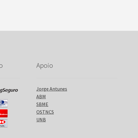
o
Apoio
Jorge Antunes
ABM
SBME
OSTNCS
UNB