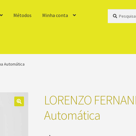
Pesquisar
Pesquisar
Métodos
Minha conta
por:
a Automática
LORENZO FERNAND
Automática