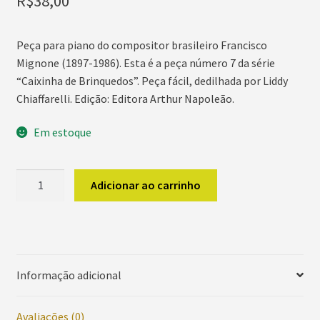
R$
38,00
Peça para piano do compositor brasileiro Francisco
Mignone (1897-1986). Esta é a peça número 7 da série
“Caixinha de Brinquedos”. Peça fácil, dedilhada por Liddy
Chiaffarelli. Edição: Editora Arthur Napoleão.
Em estoque
MIGNONE
Adicionar ao carrinho
Briga
de
Borboletas
quantidade
Informação adicional
Avaliações (0)