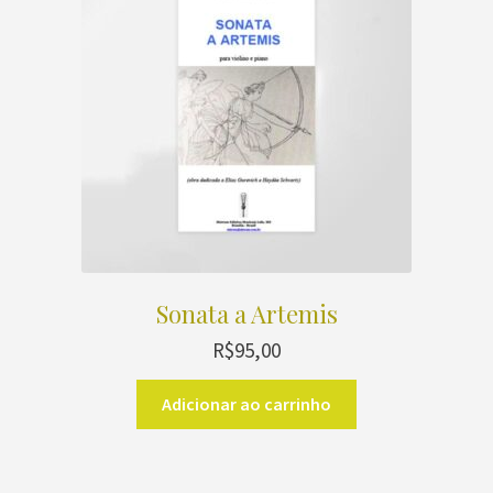
podem
ser
escolhidas
na
página
do
produto
Sonata a Artemis
R$
95,00
Adicionar ao carrinho