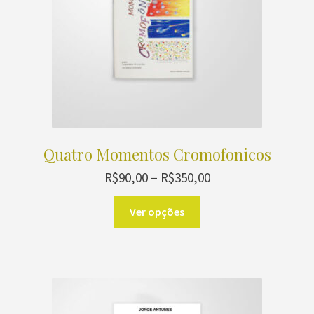
Quatro Momentos Cromofonicos
Faixa
R$
90,00
–
R$
350,00
de
Este
preço:
Ver opções
produto
R$90,00
através
tem
R$350,00
várias
variantes.
As
opções