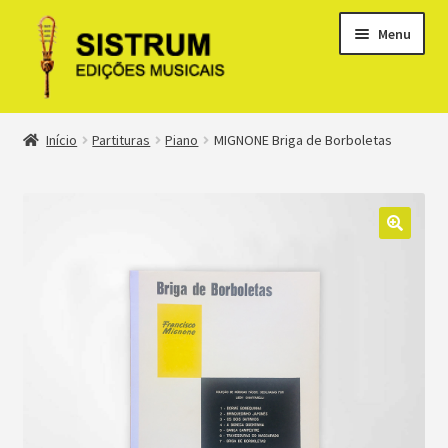
Menu
Expandi
Loja
Início
Partituras
Piano
MIGNONE Briga de Borboletas
menu
descen
Expandi
Clássicos
menu
descen
Métodos
Expandi
Minha conta
menu
descen
Suporte