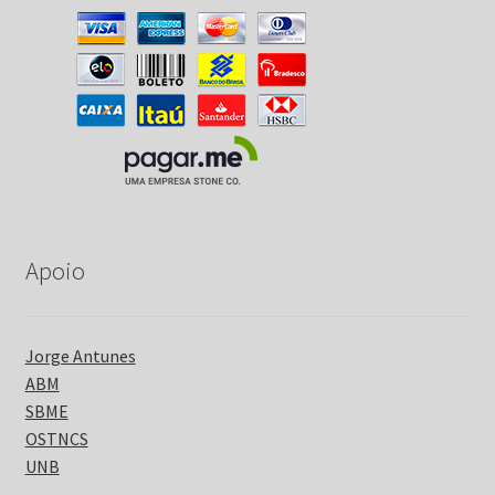
Apoio
Jorge Antunes
ABM
SBME
OSTNCS
UNB