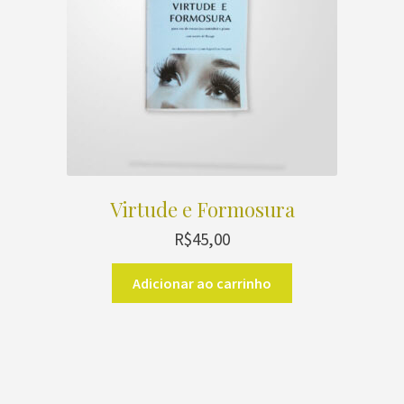
escolhidas
na
página
do
produto
Virtude e Formosura
R$
45,00
Adicionar ao carrinho