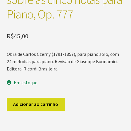
Piano, Op. 777
R$
45,00
Obra de Carlos Czerny (1791-1857), para piano solo, com
24 melodias para piano. Revisão de Giuseppe Buonamici.
Editora: Ricordi Brasileira.
Em estoque
Os
Adicionar ao carrinho
Cinco
Dedos-
24
Melodias