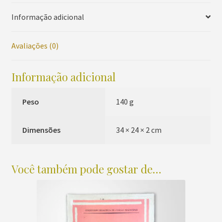
muito
Informação adicional
fáceis
sobre
Avaliações (0)
as
cinco
notas
Informação adicional
para
Piano,
Peso
140 g
Op.
777
Dimensões
34 × 24 × 2 cm
quantidade
Você também pode gostar de…