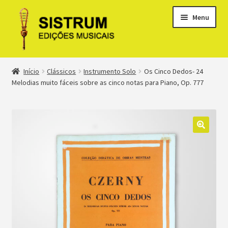
Menu
Expandi
Loja
Início
Clássicos
Instrumento Solo
Os Cinco Dedos- 24
menu
Melodias muito fáceis sobre as cinco notas para Piano, Op. 777
descen
Expandi
Clássicos
menu
descen
Métodos
Expandi
Minha conta
menu
descen
Suporte