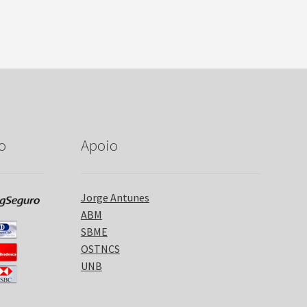
o
Apoio
Jorge Antunes
ABM
SBME
OSTNCS
UNB