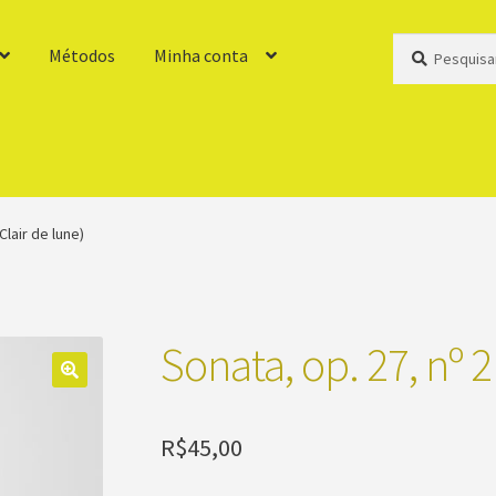
Pesquisar
Pesquisar
Métodos
Minha conta
por:
Clair de lune)
Sonata, op. 27, nº 2
R$
45,00