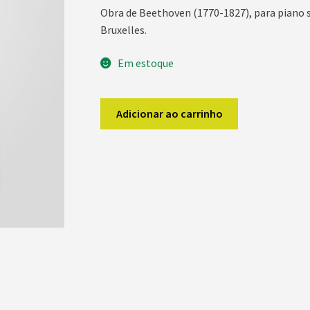
Obra de Beethoven (1770-1827), para piano so
Bruxelles.
Em estoque
Sonata,
Adicionar ao carrinho
op.
27,
nº
2
(Clair
de
lune)
quantidade