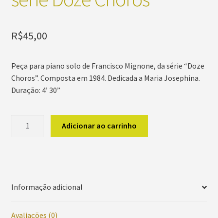
R$
45,00
Peça para piano solo de Francisco Mignone, da série “Doze
Choros”. Composta em 1984. Dedicada a Maria Josephina.
Duração: 4’ 30”
Tereteté,
Adicionar ao carrinho
Tereteté,
Tereteté,
da
série,
da
Informação adicional
série
Doze
Avaliações (0)
Choros