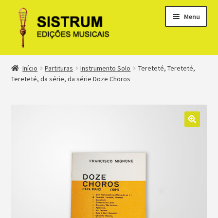
Menu
Expandi
Loja
Início
Partituras
Instrumento Solo
Tereteté, Tereteté,
menu
Tereteté, da série, da série Doze Choros
descen
Expandi
Clássicos
menu
descen
Métodos
Expandi
Minha conta
menu
descen
Suporte