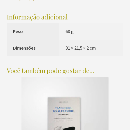
quantidade
Informação adicional
Peso
60 g
Dimensões
31 × 21,5 × 2 cm
Você também pode gostar de…