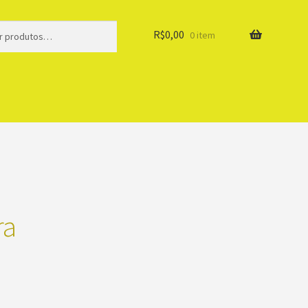
R$
0,00
0 item
ra