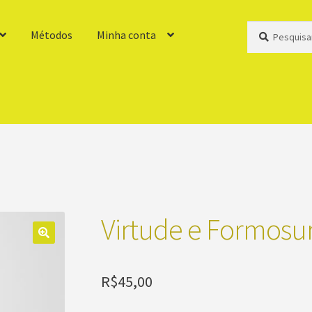
Pesquisar
Pesquisar
Métodos
Minha conta
por:
Virtude e Formosu
R$
45,00