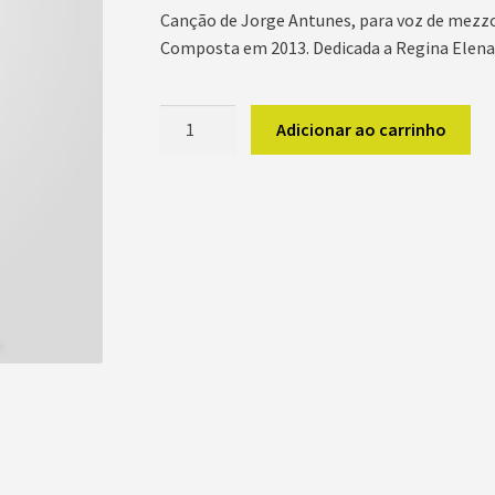
Canção de Jorge Antunes, para voz de mezz
Composta em 2013. Dedicada a Regina Elena 
Virtude
Adicionar ao carrinho
e
Formosura
quantidade