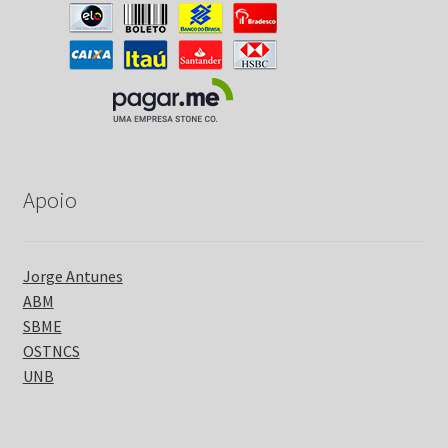
Apoio
Jorge Antunes
ABM
SBME
OSTNCS
UNB