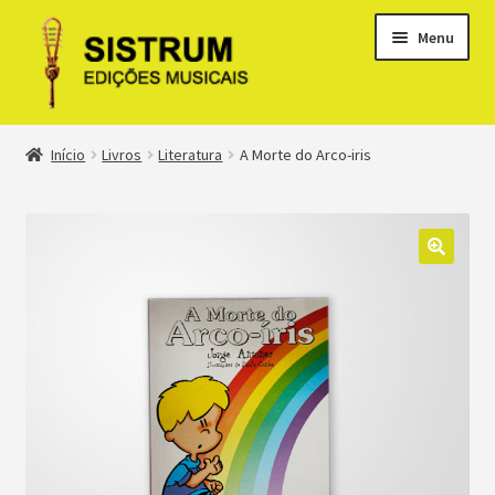
Menu
Expandi
Loja
Início
Livros
Literatura
A Morte do Arco-iris
menu
descen
Expandi
Clássicos
menu
descen
Métodos
Expandi
Minha conta
menu
descen
Suporte