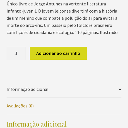
Único livro de Jorge Antunes na vertente literatura
infanto-juvenil. O jovem leitor se divertirá com a história
de um menino que combate a poluição do ar para evitar a
morte do arco-íris. Um passeio pelo folclore brasileiro
com lições de cidadania e ecologia. 110 páginas. Ilustrado
A
Adicionar ao carrinho
Morte
do
Arco-
iris
quantidade
Informação adicional
Avaliações (0)
Informação adicional