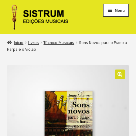
Menu
Expandi
Loja
Início
Livros
Técnico-Musicais
Sons Novos para o Piano a
menu
Harpa e o Violão
descen
Expandi
Clássicos
menu
descen
Métodos
Expandi
Minha conta
menu
descen
Suporte