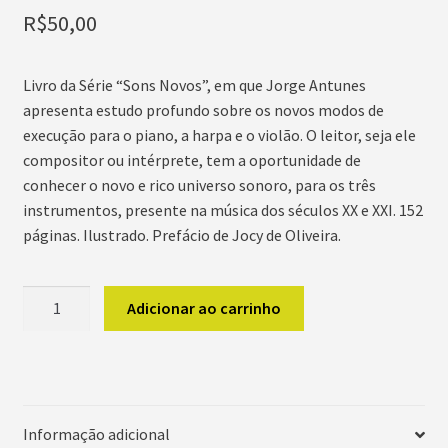
R$
50,00
Livro da Série “Sons Novos”, em que Jorge Antunes
apresenta estudo profundo sobre os novos modos de
execução para o piano, a harpa e o violão. O leitor, seja ele
compositor ou intérprete, tem a oportunidade de
conhecer o novo e rico universo sonoro, para os três
instrumentos, presente na música dos séculos XX e XXI. 152
páginas. Ilustrado. Prefácio de Jocy de Oliveira.
Sons
Adicionar ao carrinho
Novos
para
o
Piano
a
Informação adicional
Harpa