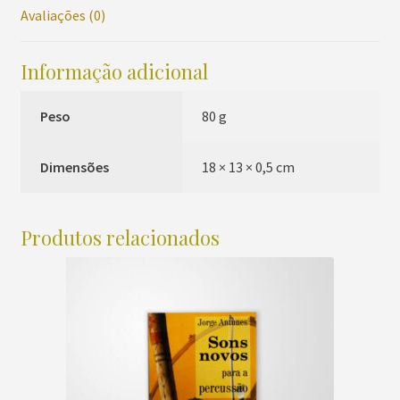
Avaliações (0)
2
quantidade
Informação adicional
Peso
80 g
Dimensões
18 × 13 × 0,5 cm
Produtos relacionados