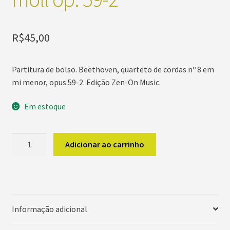
R$
45,00
Partitura de bolso.
Beethoven, quarteto de cordas nº 8 em
mi menor, opus 59-2
.
Edição Zen
-On Music
.
Em estoque
Beethoven
Adicionar ao carrinho
Streichquartett
Nr.
8
e
moll
Informação adicional
op.
59-