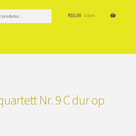
R$
0,00
0 item
uartett Nr. 9 C dur op