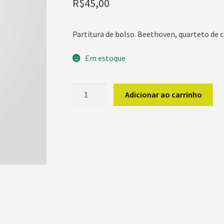
R$
45,00
Partitura de bolso.
Beethoven, quarteto de c
Em estoque
Beethoven
Adicionar ao carrinho
Streichquartett
Nr.
9
C
dur
op
59-
3
quantidade