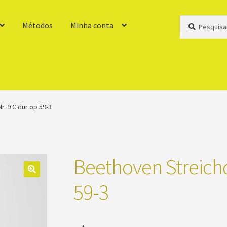
Pesquisar
Pesquisar
Métodos
Minha conta
por:
. 9 C dur op 59-3
Beethoven Streichq
59-3