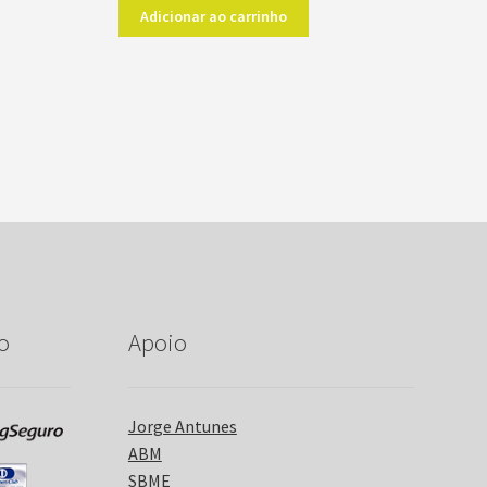
Adicionar ao carrinho
o
Apoio
Jorge Antunes
ABM
SBME