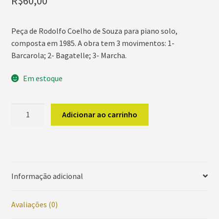
R$
60,00
Peça de Rodolfo Coelho de Souza para piano solo,
composta em 1985. A obra tem 3 movimentos: 1-
Barcarola; 2- Bagatelle; 3- Marcha.
Em estoque
Rebus
Adicionar ao carrinho
:
3
Peças
para
Piano
Informação adicional
quantidade
Avaliações (0)