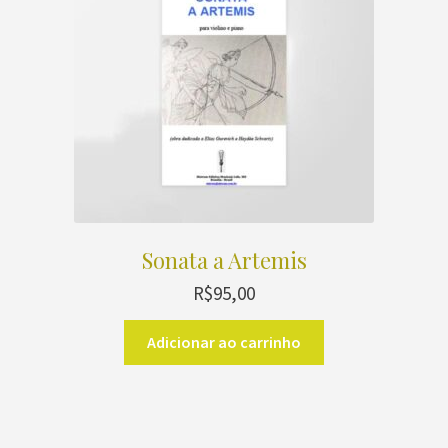
ser
escolhidas
na
página
do
produto
Sonata a Artemis
R$
95,00
Adicionar ao carrinho