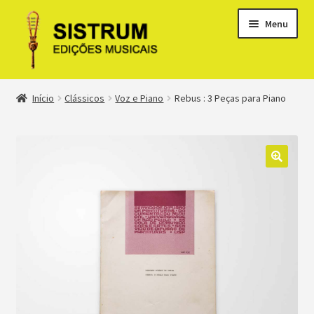
Menu
Expandi
Loja
Início
Clássicos
Voz e Piano
Rebus : 3 Peças para Piano
menu
descen
Expandi
Clássicos
menu
descen
Métodos
Expandi
Minha conta
menu
descen
Suporte