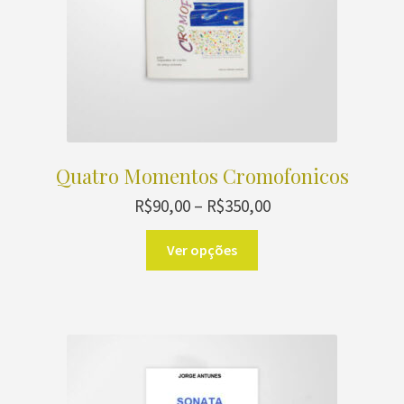
Quatro Momentos Cromofonicos
Faixa
R$
90,00
–
R$
350,00
de
Este
preço:
Ver opções
produto
R$90,00
através
tem
R$350,00
várias
variantes.
As
opções
podem